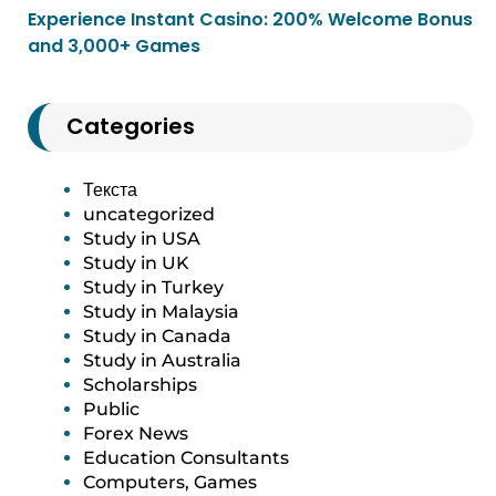
Experience Instant Casino: 200% Welcome Bonus
and 3,000+ Games
Categories
Текста
uncategorized
Study in USA
Study in UK
Study in Turkey
Study in Malaysia
Study in Canada
Study in Australia
Scholarships
Public
Forex News
Education Consultants
Computers, Games