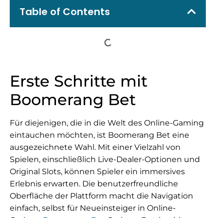
Table of Contents
Erste Schritte mit
Boomerang Bet
Für diejenigen, die in die Welt des Online-Gaming
eintauchen möchten, ist Boomerang Bet eine
ausgezeichnete Wahl. Mit einer Vielzahl von
Spielen, einschließlich Live-Dealer-Optionen und
Original Slots, können Spieler ein immersives
Erlebnis erwarten. Die benutzerfreundliche
Oberfläche der Plattform macht die Navigation
einfach, selbst für Neueinsteiger in Online-