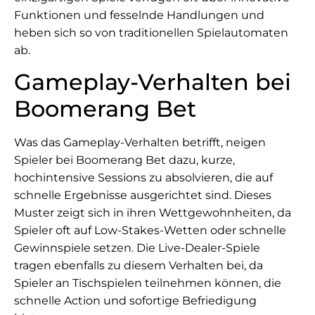
Funktionen und fesselnde Handlungen und
heben sich so von traditionellen Spielautomaten
ab.
Gameplay-Verhalten bei
Boomerang Bet
Was das Gameplay-Verhalten betrifft, neigen
Spieler bei Boomerang Bet dazu, kurze,
hochintensive Sessions zu absolvieren, die auf
schnelle Ergebnisse ausgerichtet sind. Dieses
Muster zeigt sich in ihren Wettgewohnheiten, da
Spieler oft auf Low-Stakes-Wetten oder schnelle
Gewinnspiele setzen. Die Live-Dealer-Spiele
tragen ebenfalls zu diesem Verhalten bei, da
Spieler an Tischspielen teilnehmen können, die
schnelle Action und sofortige Befriedigung