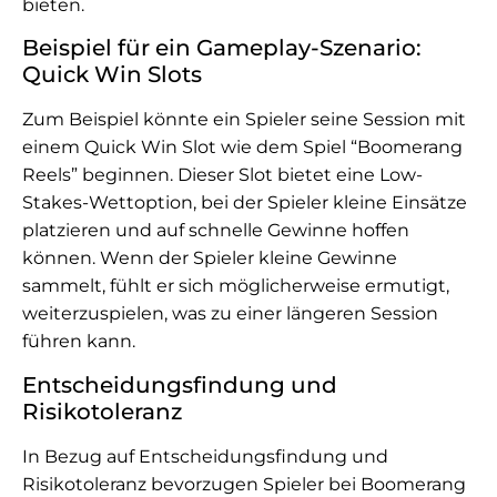
bieten.
Beispiel für ein Gameplay-Szenario:
Quick Win Slots
Zum Beispiel könnte ein Spieler seine Session mit
einem Quick Win Slot wie dem Spiel “Boomerang
Reels” beginnen. Dieser Slot bietet eine Low-
Stakes-Wettoption, bei der Spieler kleine Einsätze
platzieren und auf schnelle Gewinne hoffen
können. Wenn der Spieler kleine Gewinne
sammelt, fühlt er sich möglicherweise ermutigt,
weiterzuspielen, was zu einer längeren Session
führen kann.
Entscheidungsfindung und
Risikotoleranz
In Bezug auf Entscheidungsfindung und
Risikotoleranz bevorzugen Spieler bei Boomerang