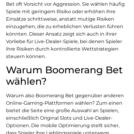
Bet oft Vorsicht vor Aggression. Sie wählen häufig
Spiele mit geringem Risiko oder erhöhen ihre
Einsätze schrittweise, anstatt mutige Risiken
einzugehen, die zu erheblichen Verlusten führen
könnten. Dieser Ansatz zeigt sich auch in ihrer
Vorliebe für Live-Dealer-Spiele, bei denen Spieler
ihre Risiken durch kontrollierte Wettstrategien
steuern können.
Warum Boomerang Bet
wählen?
Warum also Boomerang Bet gegenüber anderen
Online-Gaming-Plattformen wählen? Zum einen
bietet die Seite eine große Auswahl an Spielen,
einschließlich Original Slots und Live-Dealer-
Optionen. Die mobile Optimierung stellt sicher,
dass Spieler ihre Lieblingsspiele unterwegs