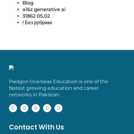
Blog
a16z generative ai
31862 05.02
! Без рубрики
Paragon Overseas Education is one of the
fastest growing education and career
networks in Pakistan.
Contact With Us