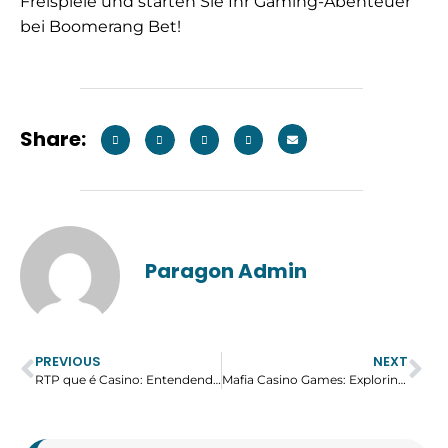
Freispiele und starten Sie Ihr Gaming-Abenteuer
bei Boomerang Bet!
Share:
Paragon Admin
PREVIOUS
NEXT
RTP que é Casino: Entendendo o Retorno ao Jogador
Mafia Casino Games: Exploring the World of High-Stakes Roulette and Blackjack