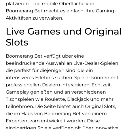
platzieren – die mobile Oberfläche von
Boomerang Bet macht es einfach, Ihre Gaming-
Aktivitäten zu verwalten.
Live Games und Original
Slots
Boomerang Bet verfügt über eine
beeindruckende Auswahl an Live-Dealer-Spielen,
die perfekt für diejenigen sind, die ein
intensiveres Erlebnis suchen. Spieler können mit
professionellen Dealern interagieren, Echtzeit-
Gameplay genießen und an verschiedenen
Tischspielen wie Roulette, Blackjack und mehr
teilnehmen. Die Seite bietet auch Original Slots,
die im Haus von Boomerang Bet von einem
Expertenteam entwickelt wurden. Diese
einzigartigen Spiele verfügen oft über innovative