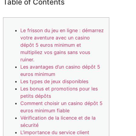
Table of Contents
Le frisson du jeu en ligne : démarrez
votre aventure avec un casino
dépôt 5 euros minimum et
multipliez vos gains sans vous
ruiner.
Les avantages d’un casino dépôt 5
euros minimum
Les types de jeux disponibles
Les bonus et promotions pour les
petits dépôts
Comment choisir un casino dépôt 5
euros minimum fiable
Vérification de la licence et de la
sécurité
L’importance du service client