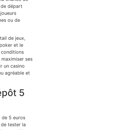
t de départ
 joueurs
mes ou de
il de jeux,
poker et le
s conditions
e maximiser ses
ir un casino
eu agréable et
épôt 5
 de 5 euros
 de tester la