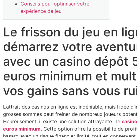
Conseils pour optimiser votre
expérience de jeu
Le frisson du jeu en lig
démarrez votre aventu
avec un casino dépôt 
euros minimum et multi
vos gains sans vous ru
L’attrait des casinos en ligne est indéniable, mais l’idée d’
grosses sommes peut freiner de nombreux joueurs potenti
Heureusement, il existe une solution attrayante : le
casino
euros minimum
. Cette option offre la possibilité de prof
hasard avec un risque financier limité, tout en conservant