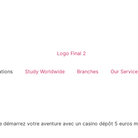
ations
Study Worldwide
Branches
Our Service
gne démarrez votre aventure avec un casino dépôt 5 euros m