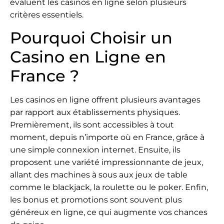
évaluent les casinos en ligne selon plusieurs
critères essentiels.
Pourquoi Choisir un
Casino en Ligne en
France ?
Les casinos en ligne offrent plusieurs avantages
par rapport aux établissements physiques.
Premièrement, ils sont accessibles à tout
moment, depuis n’importe où en France, grâce à
une simple connexion internet. Ensuite, ils
proposent une variété impressionnante de jeux,
allant des machines à sous aux jeux de table
comme le blackjack, la roulette ou le poker. Enfin,
les bonus et promotions sont souvent plus
généreux en ligne, ce qui augmente vos chances