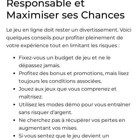
Responsable et
Maximiser ses Chances
Le jeu en ligne doit rester un divertissement. Voici
quelques conseils pour profiter pleinement de
votre expérience tout en limitant les risques :
Fixez-vous un budget de jeu et ne le
dépassez jamais.
Profitez des bonus et promotions, mais lisez
toujours les conditions associées.
Jouez aux jeux que vous comprenez et
maîtrisez.
Utilisez les modes démo pour vous entraîner
sans risquer d’argent.
Ne cherchez pas à récupérer vos pertes en
augmentant vos mises.
Si vous sentez que le jeu devient un