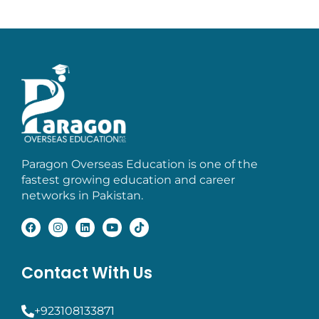
Paragon Overseas Education is one of the
fastest growing education and career
networks in Pakistan.
Contact With Us
+923108133871