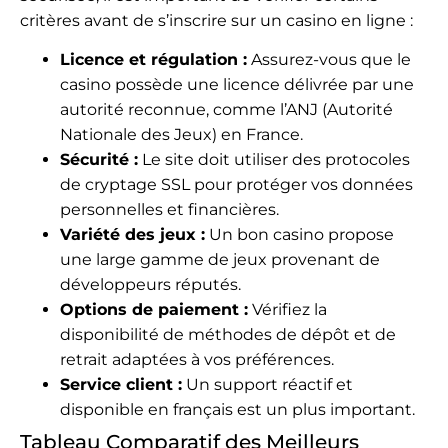
critères avant de s’inscrire sur un casino en ligne :
Licence et régulation :
Assurez-vous que le
casino possède une licence délivrée par une
autorité reconnue, comme l’ANJ (Autorité
Nationale des Jeux) en France.
Sécurité :
Le site doit utiliser des protocoles
de cryptage SSL pour protéger vos données
personnelles et financières.
Variété des jeux :
Un bon casino propose
une large gamme de jeux provenant de
développeurs réputés.
Options de paiement :
Vérifiez la
disponibilité de méthodes de dépôt et de
retrait adaptées à vos préférences.
Service client :
Un support réactif et
disponible en français est un plus important.
Tableau Comparatif des Meilleurs