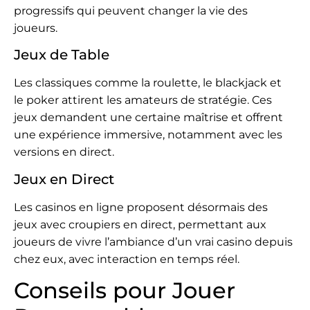
progressifs qui peuvent changer la vie des
joueurs.
Jeux de Table
Les classiques comme la roulette, le blackjack et
le poker attirent les amateurs de stratégie. Ces
jeux demandent une certaine maîtrise et offrent
une expérience immersive, notamment avec les
versions en direct.
Jeux en Direct
Les casinos en ligne proposent désormais des
jeux avec croupiers en direct, permettant aux
joueurs de vivre l’ambiance d’un vrai casino depuis
chez eux, avec interaction en temps réel.
Conseils pour Jouer