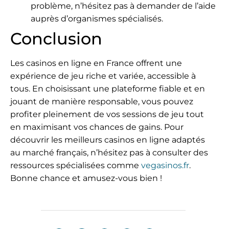
problème, n’hésitez pas à demander de l’aide
auprès d’organismes spécialisés.
Conclusion
Les casinos en ligne en France offrent une
expérience de jeu riche et variée, accessible à
tous. En choisissant une plateforme fiable et en
jouant de manière responsable, vous pouvez
profiter pleinement de vos sessions de jeu tout
en maximisant vos chances de gains. Pour
découvrir les meilleurs casinos en ligne adaptés
au marché français, n’hésitez pas à consulter des
ressources spécialisées comme
vegasinos.fr
.
Bonne chance et amusez-vous bien !