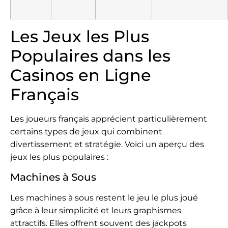
Les Jeux les Plus
Populaires dans les
Casinos en Ligne
Français
Les joueurs français apprécient particulièrement
certains types de jeux qui combinent
divertissement et stratégie. Voici un aperçu des
jeux les plus populaires :
Machines à Sous
Les machines à sous restent le jeu le plus joué
grâce à leur simplicité et leurs graphismes
attractifs. Elles offrent souvent des jackpots