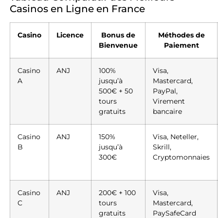
Casinos en Ligne en France
Casino
Licence
Bonus de
Méthodes de
Bienvenue
Paiement
Casino
ANJ
100%
Visa,
A
jusqu’à
Mastercard,
500€ + 50
PayPal,
tours
Virement
gratuits
bancaire
Casino
ANJ
150%
Visa, Neteller,
B
jusqu’à
Skrill,
300€
Cryptomonnaies
Casino
ANJ
200€ + 100
Visa,
C
tours
Mastercard,
gratuits
PaySafeCard