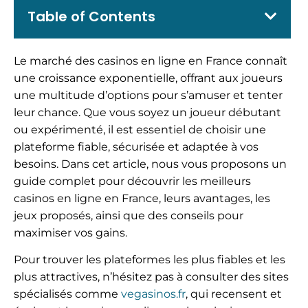
Table of Contents
Le marché des casinos en ligne en France connaît
une croissance exponentielle, offrant aux joueurs
une multitude d’options pour s’amuser et tenter
leur chance. Que vous soyez un joueur débutant
ou expérimenté, il est essentiel de choisir une
plateforme fiable, sécurisée et adaptée à vos
besoins. Dans cet article, nous vous proposons un
guide complet pour découvrir les meilleurs
casinos en ligne en France, leurs avantages, les
jeux proposés, ainsi que des conseils pour
maximiser vos gains.
Pour trouver les plateformes les plus fiables et les
plus attractives, n’hésitez pas à consulter des sites
spécialisés comme
vegasinos.fr
, qui recensent et