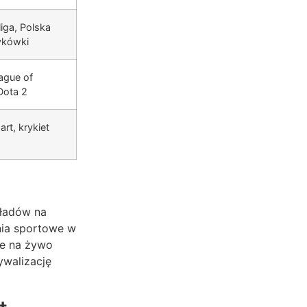
iga, Polska
ykówki
ague of
Dota 2
art, krykiet
kładów na
nia sportowe w
je na żywo
ywalizację