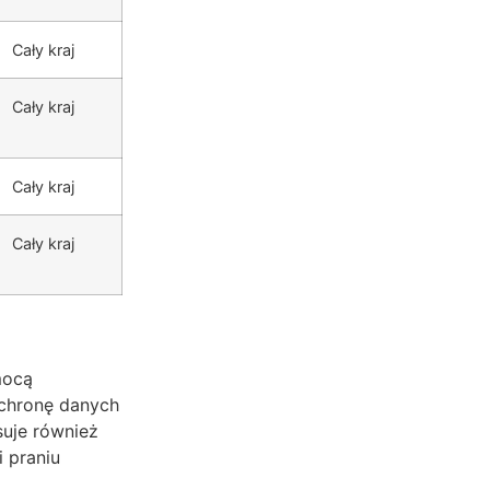
Cały kraj
Cały kraj
Cały kraj
Cały kraj
mocą
chronę danych
uje również
 praniu