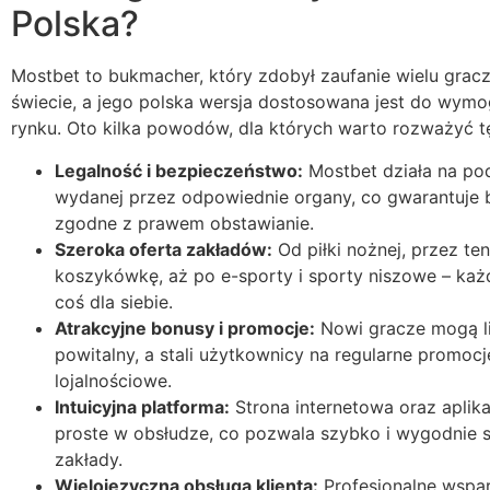
Polska?
Mostbet to bukmacher, który zdobył zaufanie wielu grac
świecie, a jego polska wersja dostosowana jest do wym
rynku. Oto kilka powodów, dla których warto rozważyć t
Legalność i bezpieczeństwo:
Mostbet działa na pod
wydanej przez odpowiednie organy, co gwarantuje 
zgodne z prawem obstawianie.
Szeroka oferta zakładów:
Od piłki nożnej, przez ten
koszykówkę, aż po e-sporty i sporty niszowe – każ
coś dla siebie.
Atrakcyjne bonusy i promocje:
Nowi gracze mogą l
powitalny, a stali użytkownicy na regularne promoc
lojalnościowe.
Intuicyjna platforma:
Strona internetowa oraz aplika
proste w obsłudze, co pozwala szybko i wygodnie 
zakłady.
Wielojęzyczna obsługa klienta:
Profesjonalne wspa