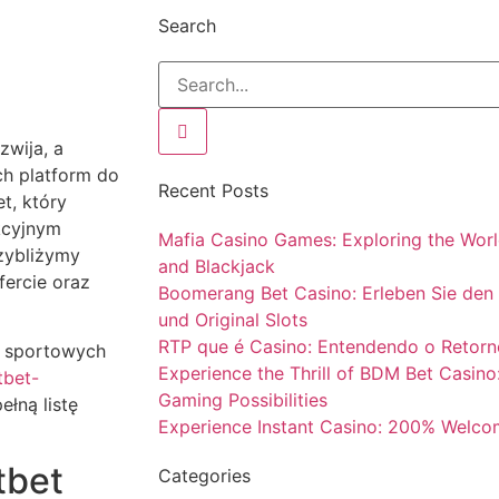
Search
zwija, a
ch platform do
Recent Posts
t, który
kcyjnym
Mafia Casino Games: Exploring the Worl
zybliżymy
and Blackjack
fercie oraz
Boomerang Bet Casino: Erleben Sie den
und Original Slots
RTP que é Casino: Entendendo o Retor
h sportowych
Experience the Thrill of BDM Bet Casin
bet-
Gaming Possibilities
ełną listę
Experience Instant Casino: 200% Welc
tbet
Categories