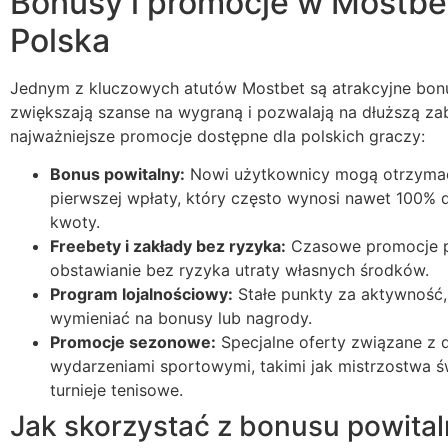
Bonusy i promocje w Mostbe
Polska
Jednym z kluczowych atutów Mostbet są atrakcyjne bonu
zwiększają szanse na wygraną i pozwalają na dłuższą za
najważniejsze promocje dostępne dla polskich graczy:
Bonus powitalny:
Nowi użytkownicy mogą otrzyma
pierwszej wpłaty, który często wynosi nawet 100% 
kwoty.
Freebety i zakłady bez ryzyka:
Czasowe promocje p
obstawianie bez ryzyka utraty własnych środków.
Program lojalnościowy:
Stałe punkty za aktywność
wymieniać na bonusy lub nagrody.
Promocje sezonowe:
Specjalne oferty związane z 
wydarzeniami sportowymi, takimi jak mistrzostwa ś
turnieje tenisowe.
Jak skorzystać z bonusu powita