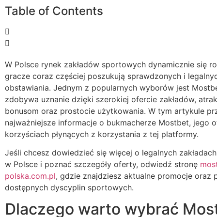
Table of Contents
W Polsce rynek zakładów sportowych dynamicznie się ro
gracze coraz częściej poszukują sprawdzonych i legalny
obstawiania. Jednym z popularnych wyborów jest Mostbe
zdobywa uznanie dzięki szerokiej ofercie zakładów, atra
bonusom oraz prostocie użytkowania. W tym artykule pr
najważniejsze informacje o bukmacherze Mostbet, jego o
korzyściach płynących z korzystania z tej platformy.
Jeśli chcesz dowiedzieć się więcej o legalnych zakładac
w Polsce i poznać szczegóły oferty, odwiedź stronę
most
polska.com.pl
, gdzie znajdziesz aktualne promocje oraz p
dostępnych dyscyplin sportowych.
Dlaczego warto wybrać Mos