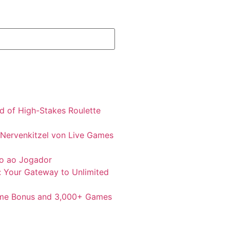
d of High-Stakes Roulette
 Nervenkitzel von Live Games
no ao Jogador
o: Your Gateway to Unlimited
ome Bonus and 3,000+ Games