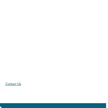
s
Contact Us